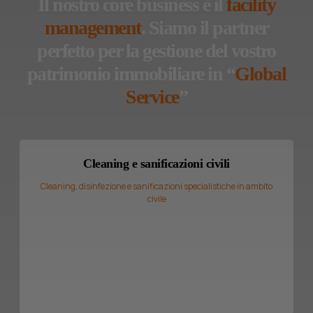
Il nostro core business è il
facility
management
. Siamo il partner
perfetto per la gestione del vostro
patrimonio immobiliare in “
Global
Service
”
Cleaning e sanificazioni civili
Cleaning, disinfezione e sanificazioni specialistiche in ambito
civile