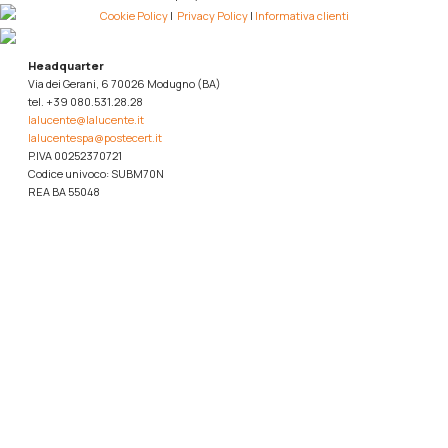
Cookie Policy
|
Privacy Policy
|
Informativa clienti
Headquarter
Via dei Gerani, 6 70026 Modugno (BA)
tel. +39 080.531.28.28
lalucente@lalucente.it
lalucentespa@postecert.it
P.IVA 00252370721
Codice univoco: SUBM70N
REA BA 55048