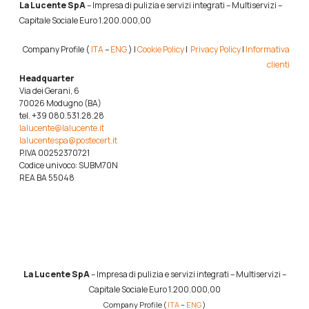
La Lucente SpA
– Impresa di pulizia e servizi integrati – Multiservizi –
Capitale Sociale Euro 1.200.000,00
Company Profile (
ITA
–
ENG
) |
Cookie Policy
|
Privacy Policy
|
Informativa
clienti
Headquarter
Via dei Gerani, 6
70026 Modugno (BA)
tel. +39 080.531.28.28
lalucente@lalucente.it
lalucentespa@postecert.it
P.IVA 00252370721
Codice univoco: SUBM70N
REA BA 55048
La Lucente SpA
– Impresa di pulizia e servizi integrati – Multiservizi –
Capitale Sociale Euro 1.200.000,00
Company Profile (
ITA
–
ENG
)