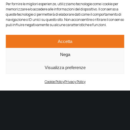
Per fornire le migliori esperienze, utilizziamo tecnologie come i cookie per
memorizzare e/o accedere alle informazioni del dispositivo. Il consenso a
queste tecnologie ci permetterà di elaborare dati come il comportamento di
navigazione o ID unici su questo sito. Non acconsentire o ritirare il consenso
Igiene e sanificazione ospedaliera
può influire negativamente su alcune caratteristiche e funzioni.
Igiene, sanificazione e decontaminazione batterica in ambito
ospedaliero
Accetta
Nega
Visualizza preferenze
Cookie Policy
Privacy Policy
Manutenzione del verde
Gestione di aree verdi e giardinaggio