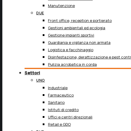
Manutenzione
DUE
Front office, reception e portierato
Gestioni ambientali ed ecologia
Gestione impianti sportivi
Guardiania e vigilanza non armata
Logistica e facchinaggio
Disinfestazione, derattizzazione e pest contr
Pulizia acrobatica in corda
Settori
UNO
Industriale
Farmaceutico
Sanitario
Istituti di credito
Uffici e centri direzionali
Retail e GDO