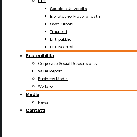
DUE
Scuole e Università
Biblioteche, Musei e Teatri
Spazi urbani
Trasporti
Enti pubblici
Enti No Profit
Sostenibilità
Corporate Social Responsibility
Value Report
Business Model
Welfare
Media
News
Contatti