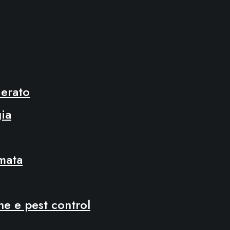
ierato
ia
mata
ne e pest control