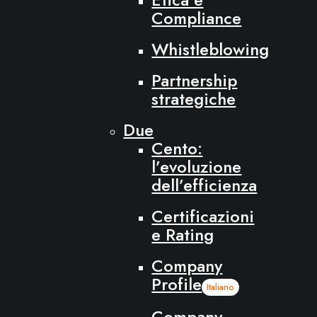
Compliance
Whistleblowing
Partnership
strategiche
Due
Cento:
l’evoluzione
dell’efficienza
Certificazioni
e Rating
Company
Profile
Italiano
Company