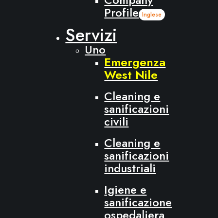
Profile
Inglese
Servizi
Uno
Emergenza
West Nile
Cleaning e
sanificazioni
civili
Cleaning e
sanificazioni
industriali
Igiene e
sanificazione
ospedaliera