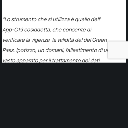
“Lo strumento che si utilizza è quello dell’
App-C19 cosiddetta, che consente di
verificare la vigenza, la validità del del Green
Pass. Ipotizzo, un domani, l’allestimento di un
vasto apparato per il trattamento dei dati
personali e quindi non soltanto la raccolta
degli stessi, che dovrà essere affidata a dei
protocolli di sicurezza perché sappiamo
bene essere dei dati particolarmente
sensibili”.
https://www.lalucente.it/wp-