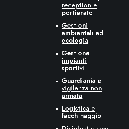
reception e
portierato
Gestioni
ambientali ed
ecologia
Gestione
impianti
sportivi
Guardiania e
vigilanza non
armata
Logistica e
facchinaggio
Disinfestazione,