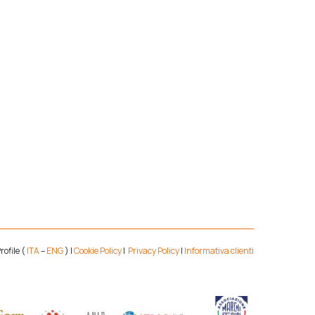
ofile (
ITA
–
ENG
) |
Cookie Policy
|
Privacy Policy
|
Informativa clienti