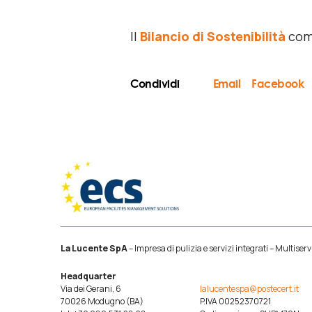
Il
Bilancio di Sostenibilità
comp
Condividi
Email
Facebook
La Lucente SpA
– Impresa di pulizia e servizi integrati – Multise
Headquarter
Via dei Gerani, 6
lalucentespa@postecert.it
70026 Modugno (BA)
P.IVA 00252370721