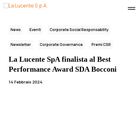
O
p
e
n
M
News
Eventi
Corporate Social Responsability
e
n
u
Newsletter
Corporate Governance
Premi CSR
La Lucente SpA finalista al Best
Performance Award SDA Bocconi
14 Febbraio 2024