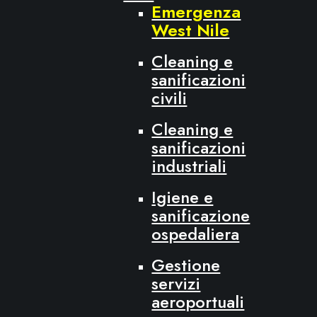
Emergenza
West Nile
Cleaning e
sanificazioni
civili
Cleaning e
sanificazioni
industriali
Igiene e
sanificazione
ospedaliera
Gestione
servizi
aeroportuali