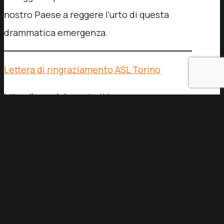
nostro Paese a reggere l’urto di questa
drammatica emergenza.
Lettera di ringraziamento ASL Torino
https://www.lalucente.it/wp-
content/uploads/2021/04/GRAZIE.jpg
1024
768
La
Lucente S.p.A.
La Lucente S.p.A.
https://www.lalucente.it/wp-
content/uploads/2021/04/GRAZIE.jpg
10 Luglio
2020
12 Dicembre 2022
Condividi