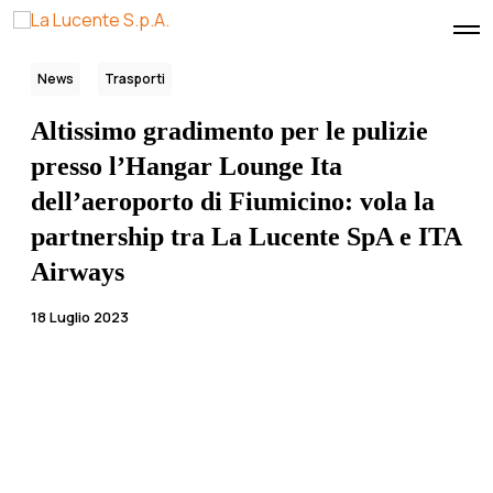
O
p
e
News
Trasporti
n
M
e
Altissimo gradimento per le pulizie
n
u
presso l’Hangar Lounge Ita
dell’aeroporto di Fiumicino: vola la
partnership tra La Lucente SpA e ITA
Airways
18 Luglio 2023