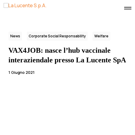
O
p
e
n
M
e
News
Corporate Social Responsability
Welfare
n
u
VAX4JOB: nasce l’hub vaccinale
interaziendale presso La Lucente SpA
1 Giugno 2021